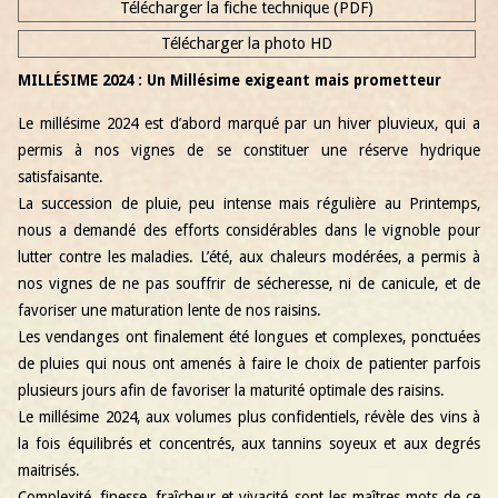
Télécharger la fiche technique (PDF)
Télécharger la photo HD
MILLÉSIME 2024 : Un Millésime exigeant mais prometteur
Le millésime 2024 est d’abord marqué par un hiver pluvieux, qui a
permis à nos vignes de se constituer une réserve hydrique
satisfaisante.
La succession de pluie, peu intense mais régulière au Printemps,
nous a demandé des efforts considérables dans le vignoble pour
lutter contre les maladies. L’été, aux chaleurs modérées, a permis à
nos vignes de ne pas souffrir de sécheresse, ni de canicule, et de
favoriser une maturation lente de nos raisins.
Les vendanges ont finalement été longues et complexes, ponctuées
de pluies qui nous ont amenés à faire le choix de patienter parfois
plusieurs jours afin de favoriser la maturité optimale des raisins.
Le millésime 2024, aux volumes plus confidentiels, révèle des vins à
la fois équilibrés et concentrés, aux tannins soyeux et aux degrés
maitrisés.
Complexité, finesse, fraîcheur et vivacité sont les maîtres mots de ce