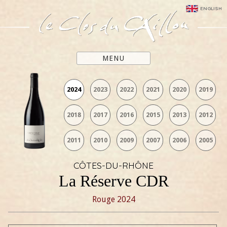
ENGLISH
MENU
2024
2023
2022
2021
2020
2019
2018
2017
2016
2015
2013
2012
2011
2010
2009
2007
2006
2005
CÔTES-DU-RHÔNE
La Réserve CDR
Rouge
2024