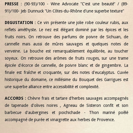
PRESSE
: (90-93)/100 - Wine Advocate "C'est une beauté" / (89-
91)/100- Jeb Dunnuck "Un Côtes-du-Rhône d'une superbe texture"
DEGUSTATION
: Ce vin présente une jolie robe couleur rubis, aux
reflets améthyste. Le nez est élégant dominé par les épices et les
fruits noirs. On retrouve des parfums de poivre de Sichuan, de
cannelle mais aussi de mûres sauvages et quelques notes de
verveine. La bouche est remarquablement équilibrée, au toucher
soyeux. On retrouve des arômes de fruits rouges, sur une trame
épicée d'écorce de cannelle, de poivre blanc et de gingembre. La
finale est fraîche et croquante, sur des notes d'eucalyptus. Cuvée
historique du domaine, ce millésime du Bouquet des Garrigues est
une superbe alliance entre accessibilité et complexité.
ACCORDS :
Chèvre frais et tartare d'herbes sauvages accompagnés
de tapenade d'olives noires , Agneau de Sisteron confit et son
barbecue d'aubergines et poichichade - Thon mariné poêlé
accompagné de purée et vinaigrette aux herbes de Provence.