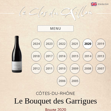
ENGLISH
MENU
2024
2023
2022
2021
2020
2019
2018
2017
2016
2015
2014
2013
2012
2011
2010
2009
2008
2007
2006
2005
CÔTES-DU-RHÔNE
Le Bouquet des Garrigues
Rouge
2020