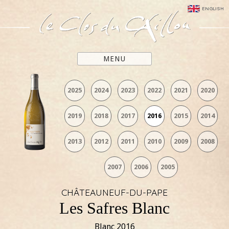
ENGLISH
MENU
2025
2024
2023
2022
2021
2020
2019
2018
2017
2016
2015
2014
2013
2012
2011
2010
2009
2008
2007
2006
2005
CHÂTEAUNEUF-DU-PAPE
Les Safres Blanc
Blanc
2016