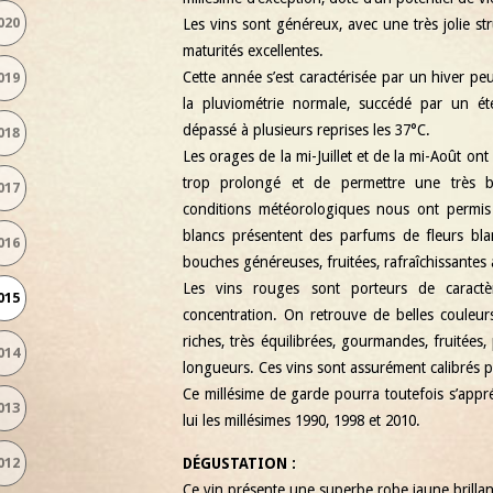
020
Les vins sont généreux, avec une très jolie st
maturités excellentes.
Cette année s’est caractérisée par un hiver p
019
la pluviométrie normale, succédé par un é
dépassé à plusieurs reprises les 37°C.
018
Les orages de la mi-Juillet et de la mi-Août ont
trop prolongé et de permettre une très bo
017
conditions météorologiques nous ont permis
blancs présentent des parfums de fleurs blanc
016
bouches généreuses, fruitées, rafraîchissantes 
Les vins rouges sont porteurs de caractèr
015
concentration. On retrouve de belles couleu
riches, très équilibrées, gourmandes, fruitées
014
longueurs. Ces vins sont assurément calibrés p
Ce millésime de garde pourra toutefois s’appr
013
lui les millésimes 1990, 1998 et 2010.
012
DÉGUSTATION :
Ce vin présente une superbe robe jaune brillan