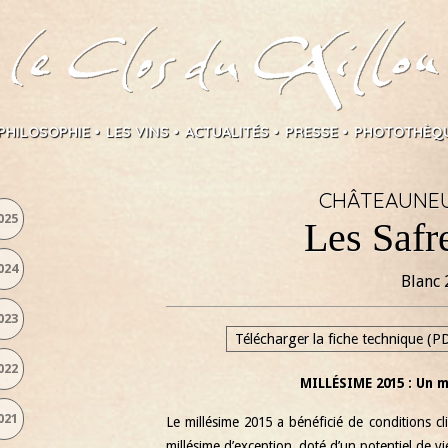
PHILOSOPHIE
LES VINS
ACTUALITÉS
PRESSE
PHOTOTHÈQ
CHÂTEAUNEU
025
Les Safr
024
Blanc
023
Télécharger la fiche technique (P
022
MILLÉSIME 2015 : Un 
021
Le millésime 2015 a bénéficié de conditions 
millésime d’exception, doté d’un potentiel de v