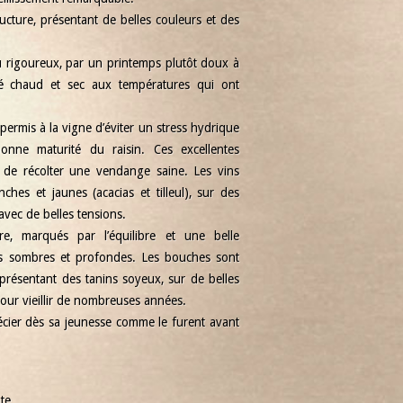
ructure, présentant de belles couleurs et des
eu rigoureux, par un printemps plutôt doux à
té chaud et sec aux températures qui ont
 permis à la vigne d’éviter un stress hydrique
nne maturité du raisin. Ces excellentes
 de récolter une vendange saine. Les vins
hes et jaunes (acacias et tilleul), sur des
avec de belles tensions.
e, marqués par l’équilibre et une belle
rs sombres et profondes. Les bouches sont
, présentant des tanins soyeux, sur de belles
our vieillir de nombreuses années.
écier dès sa jeunesse comme le furent avant
te.