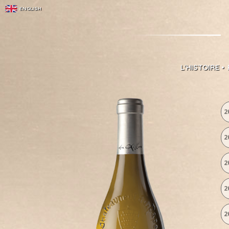
ENGLISH
L'HISTOIRE
2
2
2
2
2