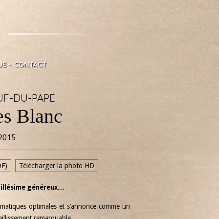
UE
CONTACT
F-DU-PAPE
es Blanc
2015
DF)
Télécharger la photo HD
millésime généreux…
climatiques optimales et s’annonce comme un
ieillissement remarquable.