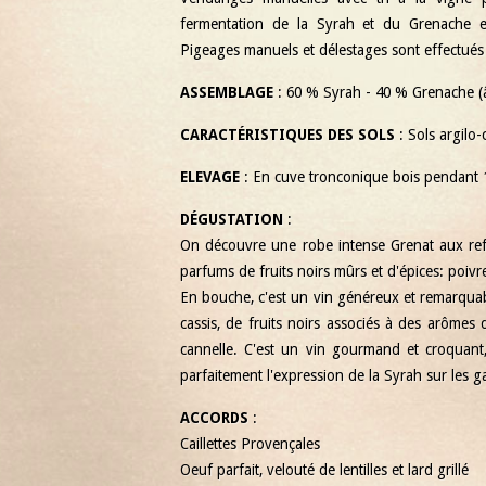
fermentation de la Syrah et du Grenache e
Pigeages manuels et délestages sont effectués 
ASSEMBLAGE
: 60 % Syrah - 40 % Grenache (
CARACTÉRISTIQUES DES SOLS
: Sols argilo-
ELEVAGE
: En cuve tronconique bois pendant 
DÉGUSTATION
:
On découvre une robe intense Grenat aux reflet
parfums de fruits noirs mûrs et d'épices: poivre
En bouche, c'est un vin généreux et remarquab
cassis, de fruits noirs associés à des arômes
cannelle. C'est un vin gourmand et croquant,
parfaitement l'expression de la Syrah sur les ga
ACCORDS
:
Caillettes Provençales
Oeuf parfait, velouté de lentilles et lard grillé