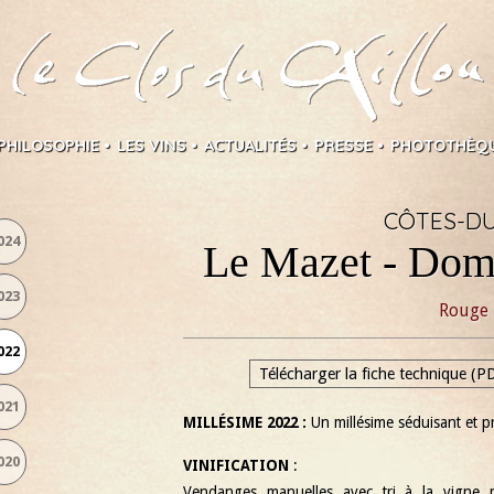
PHILOSOPHIE
LES VINS
ACTUALITÉS
PRESSE
PHOTOTHÈQ
CÔTES-D
024
Le Mazet - Dom
023
Rouge
022
Télécharger la fiche technique (P
021
MILLÉSIME 2022 :
Un millésime séduisant et p
020
VINIFICATION
:
Vendanges manuelles avec tri à la vigne 