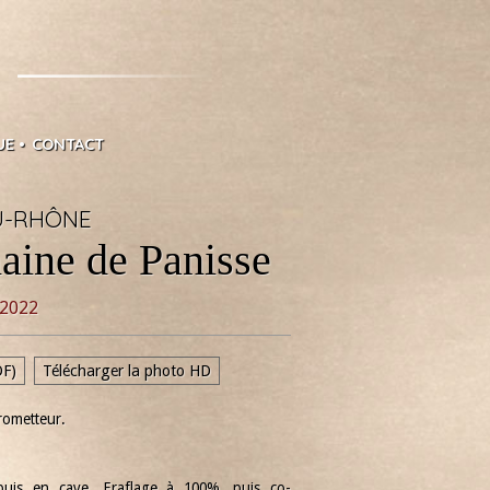
UE
CONTACT
U-RHÔNE
aine de Panisse
2022
DF)
Télécharger la photo HD
rometteur.
puis en cave. Eraflage à 100%, puis co-