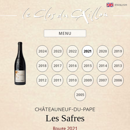
ENGLISH
MENU
2024
2023
2022
2021
2020
2019
2018
2017
2016
2015
2014
2013
2012
2011
2010
2009
2007
2006
2005
CHÂTEAUNEUF-DU-PAPE
Les Safres
Rouge
2021