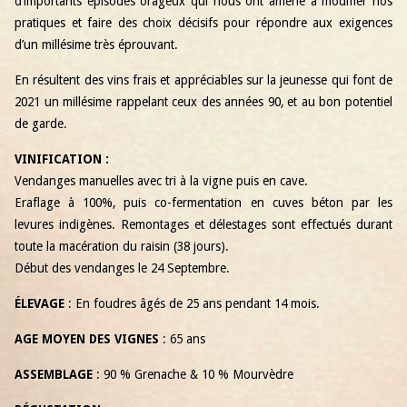
d’importants épisodes orageux qui nous ont amené à modifier nos
pratiques et faire des choix décisifs pour répondre aux exigences
d’un millésime très éprouvant.
En résultent des vins frais et appréciables sur la jeunesse qui font de
2021 un millésime rappelant ceux des années 90, et au bon potentiel
de garde.
VINIFICATION :
Vendanges manuelles avec tri à la vigne puis en cave.
Eraflage à 100%, puis co-fermentation en cuves béton par les
levures indigènes. Remontages et délestages sont effectués durant
toute la macération du raisin (38 jours).
Début des vendanges le 24 Septembre.
ÉLEVAGE
: En foudres âgés de 25 ans pendant 14 mois.
AGE MOYEN DES VIGNES
: 65 ans
ASSEMBLAGE
: 90 % Grenache & 10 % Mourvèdre