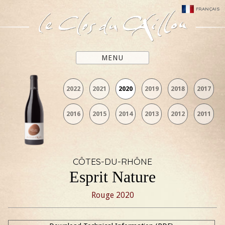
FRANÇAIS
MENU
2022
2021
2020
2019
2018
2017
2016
2015
2014
2013
2012
2011
CÔTES-DU-RHÔNE
Esprit Nature
Rouge
2020