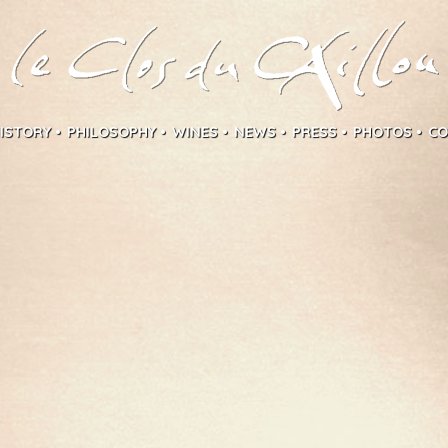
ISTORY
PHILOSOPHY
WINES
NEWS
PRESS
PHOTOS
CO