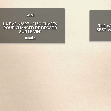
2026
LA RVF N°697 - "150 CUVÉES
THE WI
POUR CHANGER DE REGARD
BEST W
SUR LE VIN"
Read >