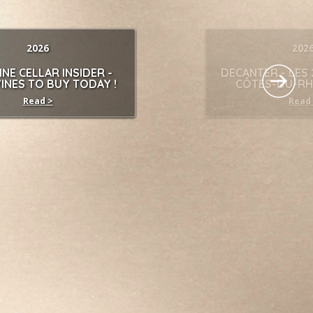
2026
202
NE CELLAR INSIDER -
DECANTER - LES 
INES TO BUY TODAY !
CÔTES-DU-RHÔ
Read >
Read