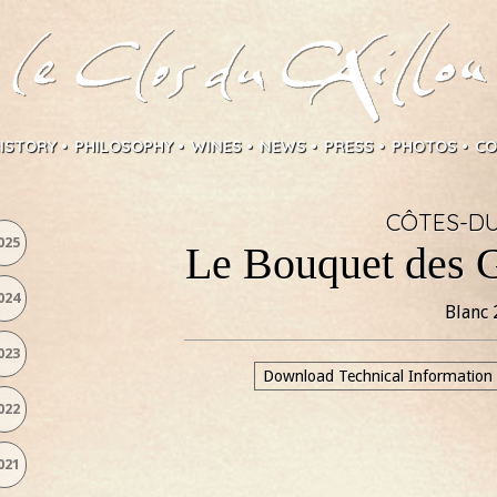
ISTORY
PHILOSOPHY
WINES
NEWS
PRESS
PHOTOS
CO
CÔTES-D
025
Le Bouquet des G
024
Blanc
023
Download Technical Information
022
021