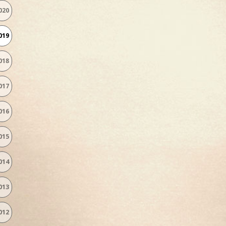
020
019
018
017
016
015
014
013
012