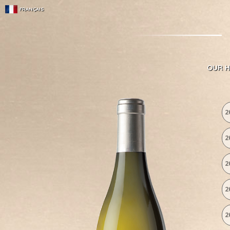
FRANÇAIS
OUR H
2
2
2
2
2